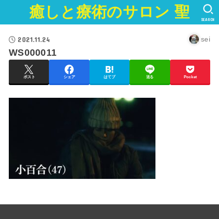
癒しと療術のサロン 聖
SEARCH
2021.11.24
sei
WS000011
ポスト
シェア
はてブ
送る
Pocket