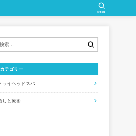
SEARCH
検
索:
カテゴリー
ドライヘッドスパ
癒しと療術