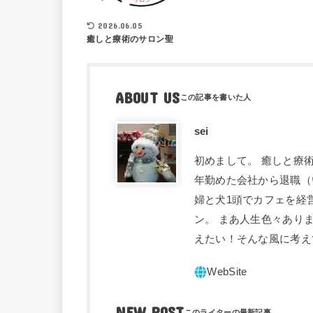
2026.06.05
癒しと療術のサロン聖
ABOUT US
sei
初めまして。 癒しと療術
年勤めた会社から退職（
婦と犬1頭でカフェを経
ン。 まあ人生色々あり
えたい！そんな風に考え
NEW POST