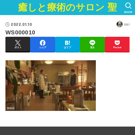
癒しと療術のサロン 聖
SEARCH
2022.01.10
sei
WS000010
ポスト
シェア
はてブ
送る
Pocket