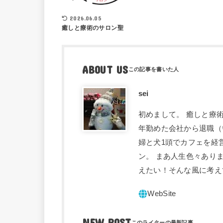
2026.06.05
癒しと療術のサロン聖
ABOUT US
sei
初めまして。 癒しと療術
年勤めた会社から退職（
婦と犬1頭でカフェを経
ン。 まあ人生色々あり
えたい！そんな風に考え
NEW POST