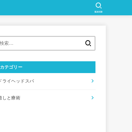
SEARCH
検
索:
カテゴリー
ドライヘッドスパ
癒しと療術