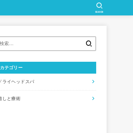
SEARCH
検
索:
カテゴリー
ドライヘッドスパ
癒しと療術