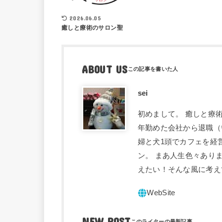
2026.06.05
癒しと療術のサロン聖
ABOUT US
sei
初めまして。 癒しと療術
年勤めた会社から退職（
婦と犬1頭でカフェを経
ン。 まあ人生色々あり
えたい！そんな風に考え
NEW POST