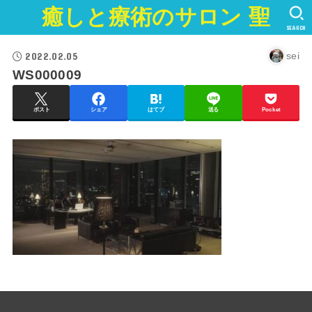
癒しと療術のサロン 聖
SEARCH
2022.02.05
sei
WS000009
ポスト
シェア
はてブ
送る
Pocket