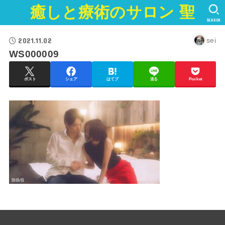
癒しと療術のサロン 聖
SEARCH
2021.11.02
sei
WS000009
ポスト
シェア
はてブ
送る
Pocket