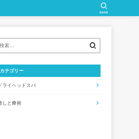
SEARCH
検
索:
カテゴリー
ドライヘッドスパ
癒しと療術