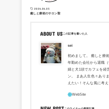
2026.06.05
癒しと療術のサロン聖
ABOUT US
sei
初めまして。 癒しと療術
年勤めた会社から退職（
婦と犬1頭でカフェを経
ン。 まあ人生色々あり
えたい！そんな風に考え
NEW POST