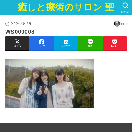
癒しと療術のサロン 聖
SEARCH
2021.12.29
sei
WS000008
ポスト
シェア
はてブ
送る
Pocket