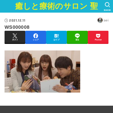
癒しと療術のサロン 聖
SEARCH
2021.12.11
sei
WS000008
ポスト
シェア
はてブ
送る
Pocket