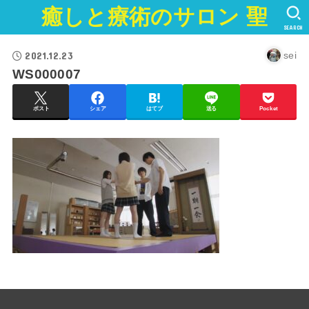
癒しと療術のサロン 聖
SEARCH
2021.12.23
sei
WS000007
ポスト
シェア
はてブ
送る
Pocket