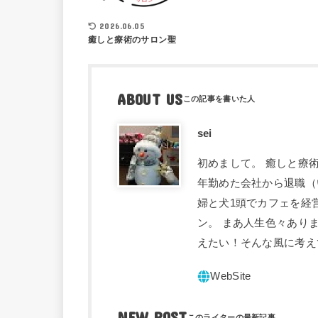
2026.06.05
癒しと療術のサロン聖
ABOUT US
sei
初めまして。 癒しと療術
年勤めた会社から退職（
婦と犬1頭でカフェを経
ン。 まあ人生色々あり
えたい！そんな風に考え
NEW POST