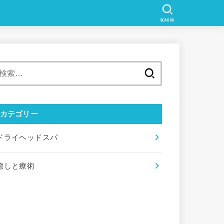
SEARCH
検
索:
カテゴリー
ドライヘッドスパ
癒しと療術