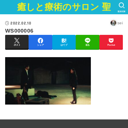
癒しと療術のサロン 聖
SEARCH
2022.02.10
sei
WS000006
ポスト
シェア
はてブ
送る
Pocket