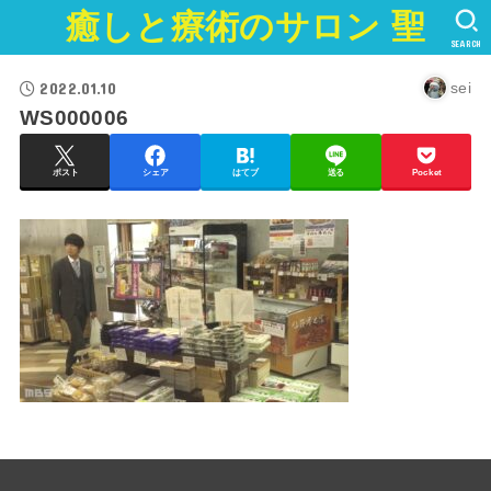
癒しと療術のサロン 聖
SEARCH
2022.01.10
sei
WS000006
ポスト
シェア
はてブ
送る
Pocket