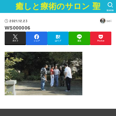
癒しと療術のサロン 聖
SEARCH
2021.12.23
sei
WS000006
ポスト
シェア
はてブ
送る
Pocket