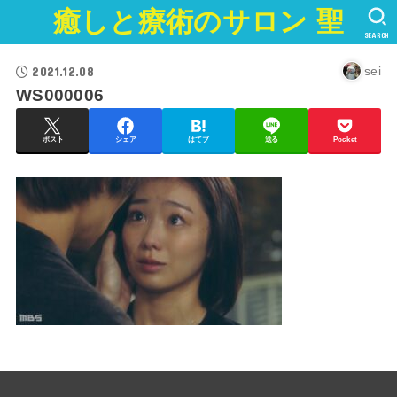
癒しと療術のサロン 聖
SEARCH
2021.12.08
sei
WS000006
ポスト
シェア
はてブ
送る
Pocket