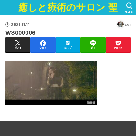
癒しと療術のサロン 聖
SEARCH
2021.11.11
sei
WS000006
ポスト
シェア
はてブ
送る
Pocket