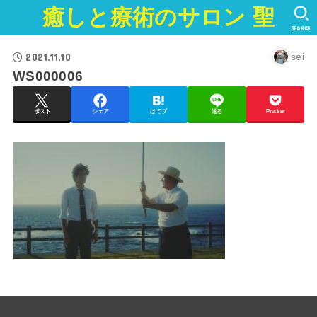
癒しと療術のサロン 聖
SEARCH
2021.11.10
sei
WS000006
ポスト
シェア
はてブ
送る
Pocket