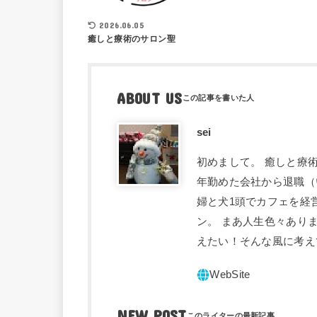
2026.06.05
癒しと療術のサロン聖
ABOUT US
sei
初めまして。 癒しと療術
年勤めた会社から退職（
婦と犬1頭でカフェを経
ン。 まあ人生色々あり
えたい！そんな風に考え
NEW POST