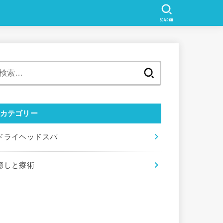
SEARCH
検
索:
カテゴリー
ドライヘッドスパ
癒しと療術