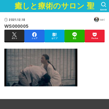
癒しと療術のサロン 聖
SEARCH
2021.12.18
sei
WS000005
ポスト
シェア
はてブ
送る
Pocket