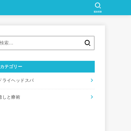
SEARCH
検
索:
カテゴリー
ドライヘッドスパ
癒しと療術