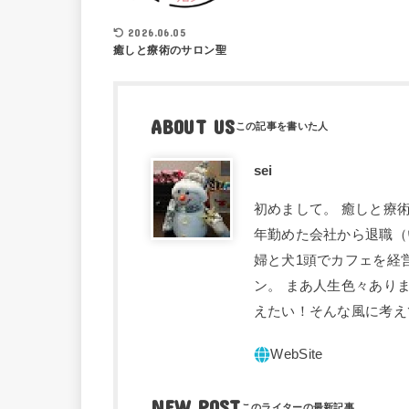
2026.06.05
癒しと療術のサロン聖
ABOUT US
sei
初めまして。 癒しと療術
年勤めた会社から退職（
婦と犬1頭でカフェを経
ン。 まあ人生色々あり
えたい！そんな風に考え
NEW POST