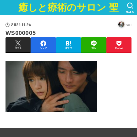
癒しと療術のサロン 聖
SEARCH
2021.11.24
sei
WS000005
ポスト
シェア
はてブ
送る
Pocket