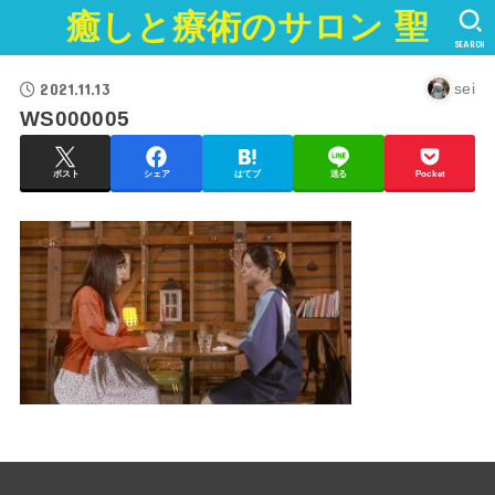
癒しと療術のサロン 聖
SEARCH
2021.11.13
sei
WS000005
ポスト
シェア
はてブ
送る
Pocket