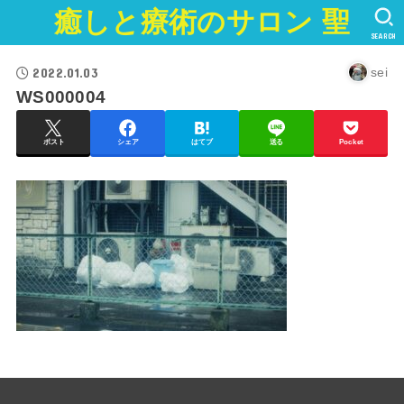
癒しと療術のサロン 聖
SEARCH
2022.01.03
sei
WS000004
ポスト
シェア
はてブ
送る
Pocket