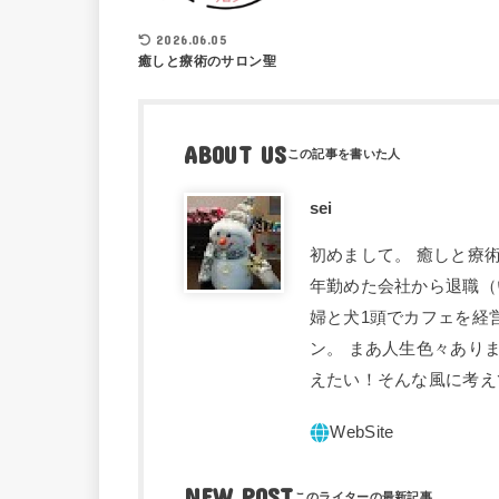
2026.06.05
癒しと療術のサロン聖
ABOUT US
sei
初めまして。 癒しと療術
年勤めた会社から退職（
婦と犬1頭でカフェを経
ン。 まあ人生色々あり
えたい！そんな風に考え
NEW POST