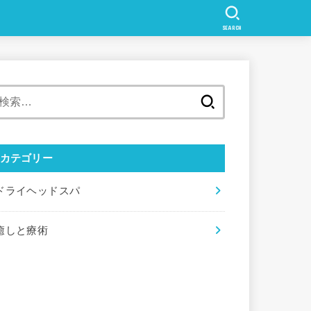
SEARCH
検
索:
カテゴリー
ドライヘッドスパ
癒しと療術