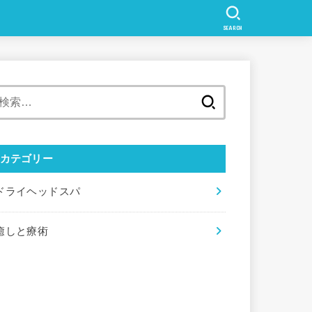
SEARCH
検
索:
カテゴリー
ドライヘッドスパ
癒しと療術