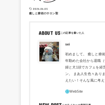
2026.06.05
癒しと療術のサロン聖
ABOUT US
sei
初めまして。 癒しと療術
年勤めた会社から退職（
婦と犬1頭でカフェを経
ン。 まあ人生色々あり
えたい！そんな風に考え
NEW POST