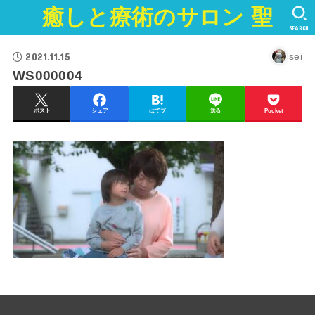
癒しと療術のサロン 聖
SEARCH
2021.11.15
sei
WS000004
ポスト
シェア
はてブ
送る
Pocket