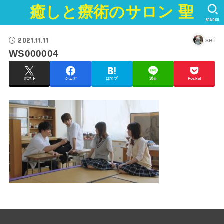
癒しと療術のサロン 聖
SEARCH
2021.11.11
sei
WS000004
ポスト
シェア
はてブ
送る
Pocket