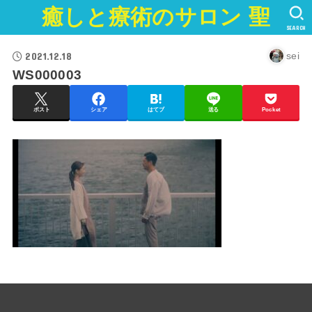
癒しと療術のサロン 聖
SEARCH
2021.12.18
sei
WS000003
ポスト
シェア
はてブ
送る
Pocket