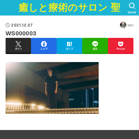
癒しと療術のサロン 聖
SEARCH
2021.12.07
sei
WS000003
ポスト
シェア
はてブ
送る
Pocket