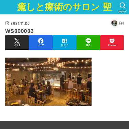
癒しと療術のサロン 聖
SEARCH
2021.11.20
sei
WS000003
ポスト
シェア
はてブ
送る
Pocket