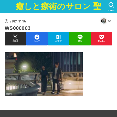
癒しと療術のサロン 聖
SEARCH
2021.11.16
sei
WS000003
ポスト
シェア
はてブ
送る
Pocket