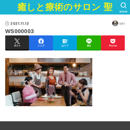
癒しと療術のサロン 聖
SEARCH
2021.11.12
sei
WS000003
ポスト
シェア
はてブ
送る
Pocket