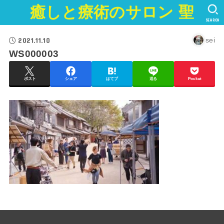
癒しと療術のサロン 聖
SEARCH
2021.11.10
sei
WS000003
ポスト
シェア
はてブ
送る
Pocket