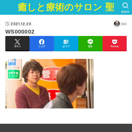
癒しと療術のサロン 聖
SEARCH
2021.12.20
sei
WS000002
ポスト
シェア
はてブ
送る
Pocket