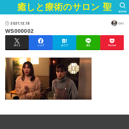
癒しと療術のサロン 聖
SEARCH
2021.12.18
sei
WS000002
ポスト
シェア
はてブ
送る
Pocket