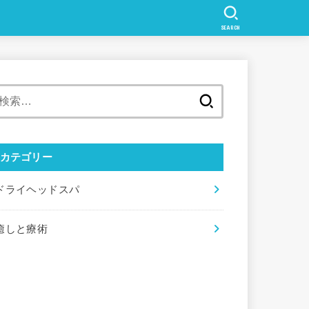
SEARCH
検
索:
カテゴリー
ドライヘッドスパ
癒しと療術