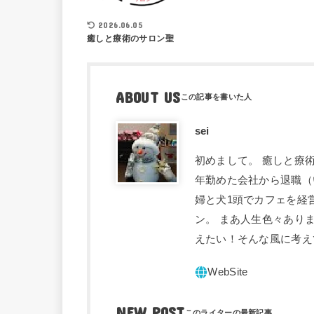
2026.06.05
癒しと療術のサロン聖
ABOUT US
sei
初めまして。 癒しと療術
年勤めた会社から退職（
婦と犬1頭でカフェを経
ン。 まあ人生色々あり
えたい！そんな風に考え
NEW POST