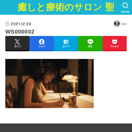
癒しと療術のサロン 聖
SEARCH
2021.12.08
sei
WS000002
ポスト
シェア
はてブ
送る
Pocket