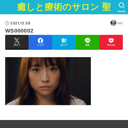
癒しと療術のサロン 聖
SEARCH
2021.12.08
sei
WS000002
ポスト
シェア
はてブ
送る
Pocket