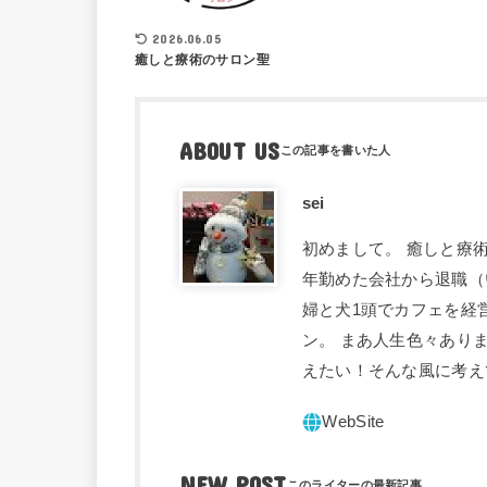
2026.06.05
癒しと療術のサロン聖
ABOUT US
sei
初めまして。 癒しと療術
年勤めた会社から退職（
婦と犬1頭でカフェを経
ン。 まあ人生色々あり
えたい！そんな風に考え
NEW POST