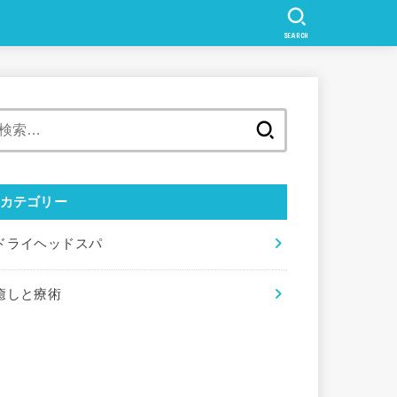
SEARCH
検
索:
カテゴリー
ドライヘッドスパ
癒しと療術