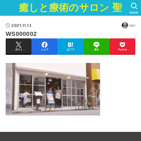
癒しと療術のサロン 聖
SEARCH
2021.11.13
sei
WS000002
ポスト
シェア
はてブ
送る
Pocket