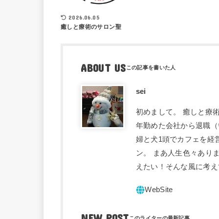
2026.06.05
癒しと療術のサロン聖
ABOUT US
sei
初めまして。 癒しと療術
年勤めた会社から退職（
婦と犬1頭でカフェを経
ン。 まあ人生色々あり
えたい！そんな風に考え
NEW POST