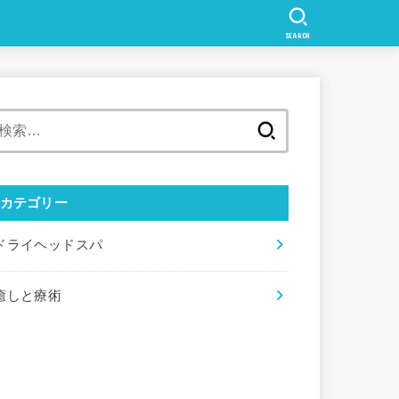
SEARCH
検
索:
カテゴリー
ドライヘッドスパ
癒しと療術