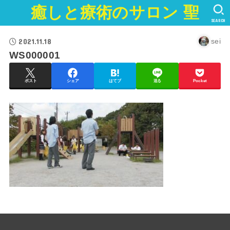
癒しと療術のサロン 聖
SEARCH
2021.11.18
sei
WS000001
ポスト
シェア
はてブ
送る
Pocket