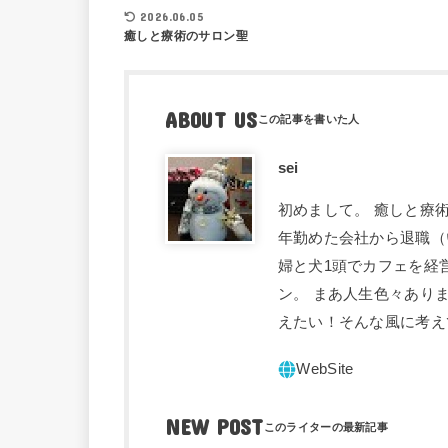
2026.06.05
癒しと療術のサロン聖
ABOUT US
sei
初めまして。 癒しと療術
年勤めた会社から退職（
婦と犬1頭でカフェを経
ン。 まあ人生色々あり
えたい！そんな風に考え
NEW POST