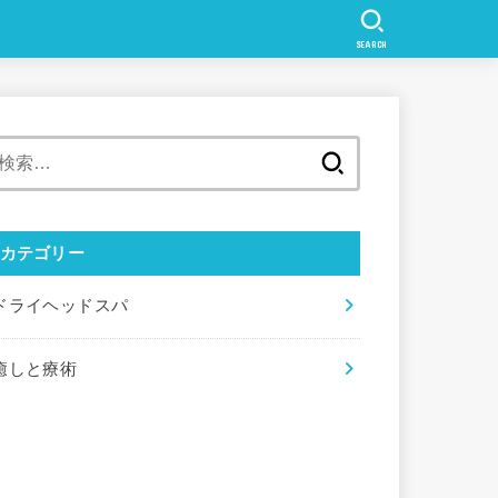
SEARCH
検
索:
カテゴリー
ドライヘッドスパ
癒しと療術