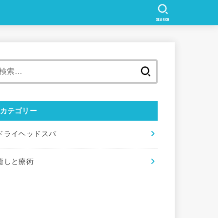
SEARCH
検
索:
カテゴリー
ドライヘッドスパ
癒しと療術