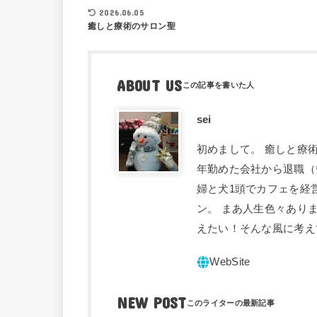
2026.06.05
癒しと療術のサロン聖
ABOUT US
sei
初めまして。 癒しと療術
年勤めた会社から退職（
婦と犬1頭でカフェを経
ン。 まあ人生色々あり
えたい！そんな風に考え
NEW POST