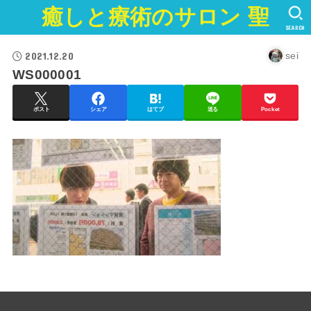
癒しと療術のサロン 聖
SEARCH
2021.12.20
sei
WS000001
ポスト
シェア
はてブ
送る
Pocket