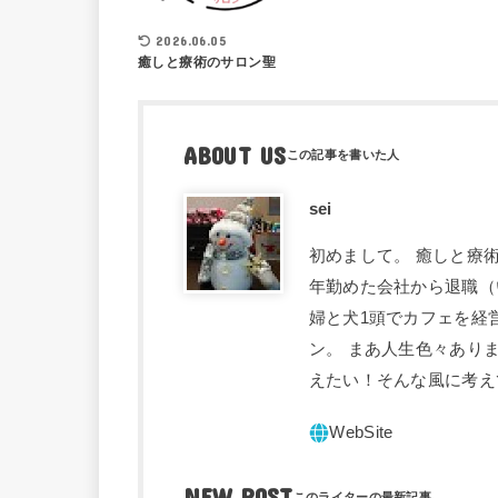
2026.06.05
癒しと療術のサロン聖
ABOUT US
sei
初めまして。 癒しと療術
年勤めた会社から退職（
婦と犬1頭でカフェを経
ン。 まあ人生色々あり
えたい！そんな風に考え
NEW POST