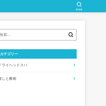
SEARCH
検
索:
カテゴリー
ドライヘッドスパ
癒しと療術