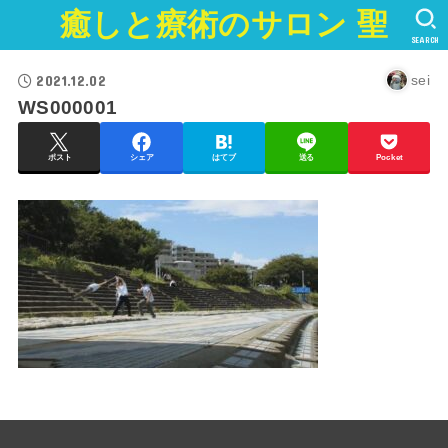
癒しと療術のサロン 聖
SEARCH
2021.12.02
sei
WS000001
ポスト
シェア
はてブ
送る
Pocket