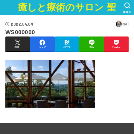
癒しと療術のサロン 聖
SEARCH
2022.04.09
sei
WS000000
ポスト
シェア
はてブ
送る
Pocket