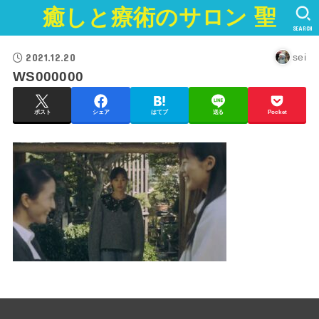
癒しと療術のサロン 聖
SEARCH
2021.12.20
sei
WS000000
ポスト
シェア
はてブ
送る
Pocket